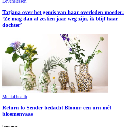
Levenslessen
Tatjana over het gemis van haar overleden moeder:
‘Ze mag dan al zestien jaar weg zijn, ik blijf haar
dochter’
Mental health
Return to Sender bedacht Bloom: een urn mét
bloemenvaas
Lezen over