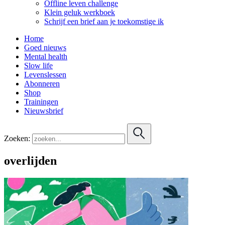
Offline leven challenge
Klein geluk werkboek
Schrijf een brief aan je toekomstige ik
Home
Goed nieuws
Mental health
Slow life
Levenslessen
Abonneren
Shop
Trainingen
Nieuwsbrief
Zoeken:
overlijden