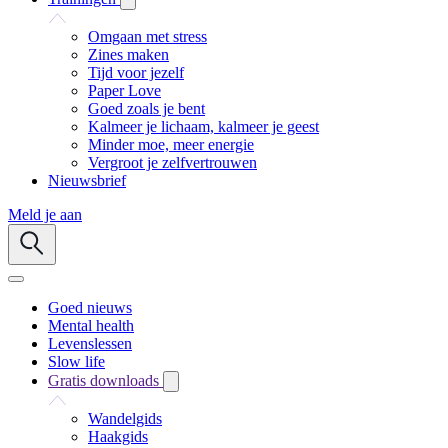
Omgaan met stress
Zines maken
Tijd voor jezelf
Paper Love
Goed zoals je bent
Kalmeer je lichaam, kalmeer je geest
Minder moe, meer energie
Vergroot je zelfvertrouwen
Nieuwsbrief
Meld je aan
Goed nieuws
Mental health
Levenslessen
Slow life
Gratis downloads
Wandelgids
Haakgids