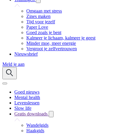
Omgaan met stress
Zines maken
Tijd voor jezelf
Paper Love
Goed zoals je bent
Kalmeer je lichaam, kalmeer je geest
Minder moe, meer energie
Vergroot je zelfvertrouwen
Nieuwsbrief
Meld je aan
Goed nieuws
Mental health
Levenslessen
Slow life
Gratis downloads
Wandelgids
Haakgids