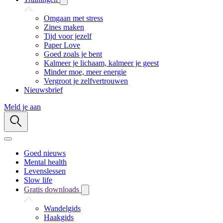
Omgaan met stress
Zines maken
Tijd voor jezelf
Paper Love
Goed zoals je bent
Kalmeer je lichaam, kalmeer je geest
Minder moe, meer energie
Vergroot je zelfvertrouwen
Nieuwsbrief
Meld je aan
Goed nieuws
Mental health
Levenslessen
Slow life
Gratis downloads
Wandelgids
Haakgids