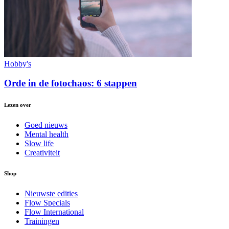
Hobby's
Orde in de fotochaos: 6 stappen
Lezen over
Goed nieuws
Mental health
Slow life
Creativiteit
Shop
Nieuwste edities
Flow Specials
Flow International
Trainingen