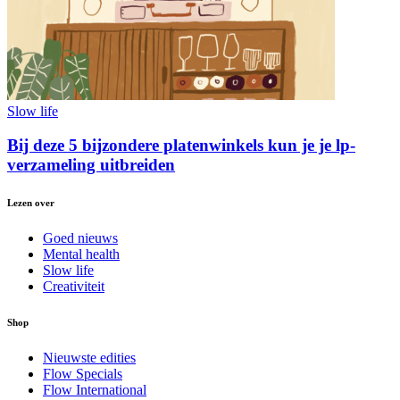
Slow life
Bij deze 5 bijzondere platenwinkels kun je je lp-
verzameling uitbreiden
Lezen over
Goed nieuws
Mental health
Slow life
Creativiteit
Shop
Nieuwste edities
Flow Specials
Flow International