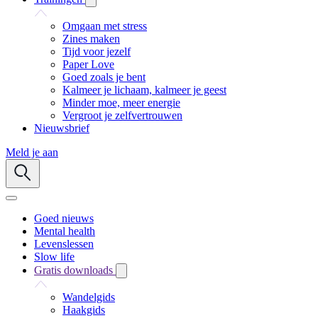
Omgaan met stress
Zines maken
Tijd voor jezelf
Paper Love
Goed zoals je bent
Kalmeer je lichaam, kalmeer je geest
Minder moe, meer energie
Vergroot je zelfvertrouwen
Nieuwsbrief
Meld je aan
Goed nieuws
Mental health
Levenslessen
Slow life
Gratis downloads
Wandelgids
Haakgids