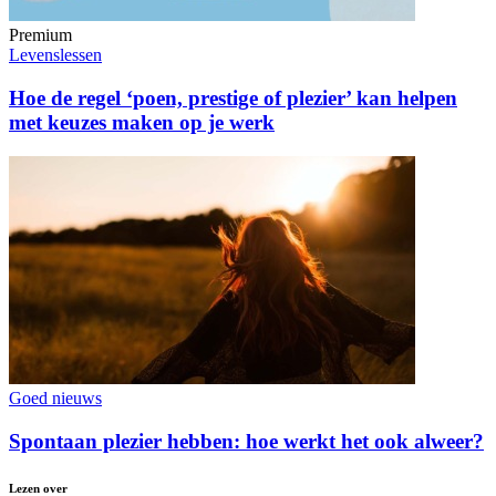
Premium
Levenslessen
Hoe de regel ‘poen, prestige of plezier’ kan helpen
met keuzes maken op je werk
Goed nieuws
Spontaan plezier hebben: hoe werkt het ook alweer?
Lezen over