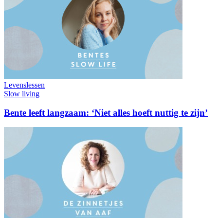
Levenslessen
Slow living
Bente leeft langzaam: ‘Niet alles hoeft nuttig te zijn’