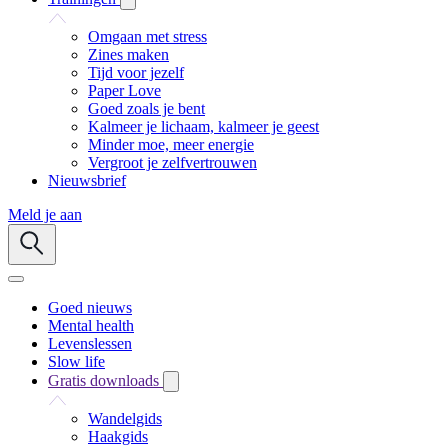
Omgaan met stress
Zines maken
Tijd voor jezelf
Paper Love
Goed zoals je bent
Kalmeer je lichaam, kalmeer je geest
Minder moe, meer energie
Vergroot je zelfvertrouwen
Nieuwsbrief
Meld je aan
Goed nieuws
Mental health
Levenslessen
Slow life
Gratis downloads
Wandelgids
Haakgids