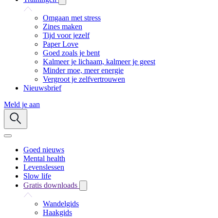
Omgaan met stress
Zines maken
Tijd voor jezelf
Paper Love
Goed zoals je bent
Kalmeer je lichaam, kalmeer je geest
Minder moe, meer energie
Vergroot je zelfvertrouwen
Nieuwsbrief
Meld je aan
Goed nieuws
Mental health
Levenslessen
Slow life
Gratis downloads
Wandelgids
Haakgids