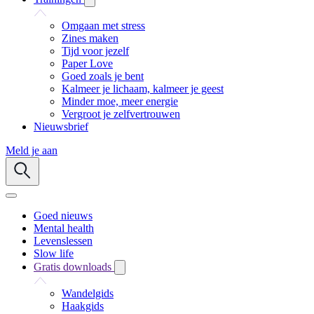
Omgaan met stress
Zines maken
Tijd voor jezelf
Paper Love
Goed zoals je bent
Kalmeer je lichaam, kalmeer je geest
Minder moe, meer energie
Vergroot je zelfvertrouwen
Nieuwsbrief
Meld je aan
Goed nieuws
Mental health
Levenslessen
Slow life
Gratis downloads
Wandelgids
Haakgids