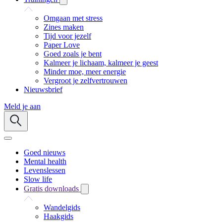
Omgaan met stress
Zines maken
Tijd voor jezelf
Paper Love
Goed zoals je bent
Kalmeer je lichaam, kalmeer je geest
Minder moe, meer energie
Vergroot je zelfvertrouwen
Nieuwsbrief
Meld je aan
Goed nieuws
Mental health
Levenslessen
Slow life
Gratis downloads
Wandelgids
Haakgids