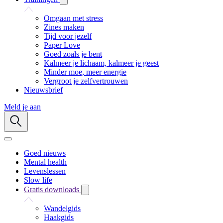
Omgaan met stress
Zines maken
Tijd voor jezelf
Paper Love
Goed zoals je bent
Kalmeer je lichaam, kalmeer je geest
Minder moe, meer energie
Vergroot je zelfvertrouwen
Nieuwsbrief
Meld je aan
Goed nieuws
Mental health
Levenslessen
Slow life
Gratis downloads
Wandelgids
Haakgids