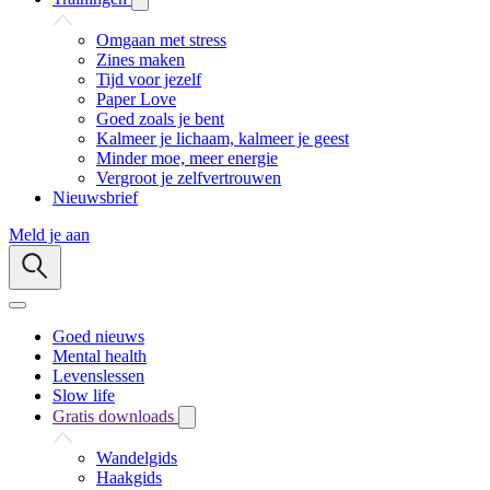
Omgaan met stress
Zines maken
Tijd voor jezelf
Paper Love
Goed zoals je bent
Kalmeer je lichaam, kalmeer je geest
Minder moe, meer energie
Vergroot je zelfvertrouwen
Nieuwsbrief
Meld je aan
Goed nieuws
Mental health
Levenslessen
Slow life
Gratis downloads
Wandelgids
Haakgids