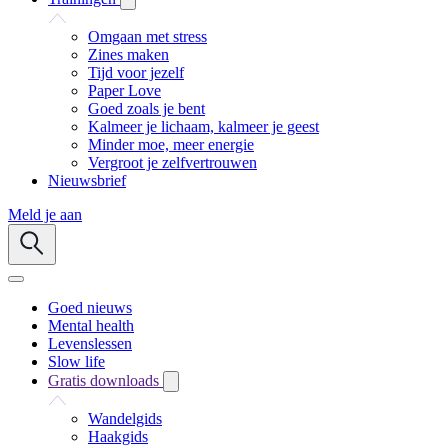
Omgaan met stress
Zines maken
Tijd voor jezelf
Paper Love
Goed zoals je bent
Kalmeer je lichaam, kalmeer je geest
Minder moe, meer energie
Vergroot je zelfvertrouwen
Nieuwsbrief
Meld je aan
Goed nieuws
Mental health
Levenslessen
Slow life
Gratis downloads
Wandelgids
Haakgids