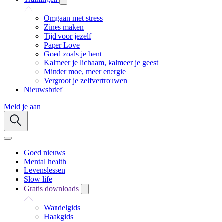
Omgaan met stress
Zines maken
Tijd voor jezelf
Paper Love
Goed zoals je bent
Kalmeer je lichaam, kalmeer je geest
Minder moe, meer energie
Vergroot je zelfvertrouwen
Nieuwsbrief
Meld je aan
Goed nieuws
Mental health
Levenslessen
Slow life
Gratis downloads
Wandelgids
Haakgids