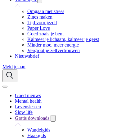
Omgaan met stress
Zines maken
Tijd voor jezelf
Paper Love
Goed zoals je bent
Kalmeer je lichaam, kalmeer je geest
Minder moe, meer energie
Vergroot je zelfvertrouwen
Nieuwsbrief
Meld je aan
Goed nieuws
Mental health
Levenslessen
Slow life
Gratis downloads
Wandelgids
Haakgids