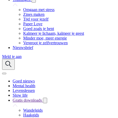
Omgaan met stress
Zines maken
Tijd voor jezelf
Paper Love
Goed zoals je bent
Kalmeer je lichaam, kalmeer je geest
Minder moe, meer energie
Vergroot je zelfvertrouwen
Nieuwsbrief
Meld je aan
Goed nieuws
Mental health
Levenslessen
Slow life
Gratis downloads
Wandelgids
Haakgids