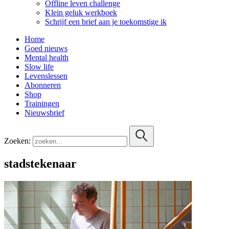
Offline leven challenge
Klein geluk werkboek
Schrijf een brief aan je toekomstige ik
Home
Goed nieuws
Mental health
Slow life
Levenslessen
Abonneren
Shop
Trainingen
Nieuwsbrief
Zoeken:
stadstekenaar