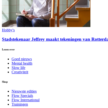
Hobby's
Stadstekenaar Jeffrey maakt tekeningen van Rotter
Lezen over
Goed nieuws
Mental health
Slow life
Creativiteit
Shop
Nieuwste edities
Flow Specials
Flow International
Trainingen