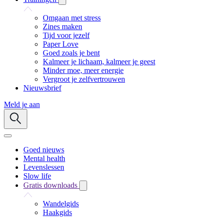
Omgaan met stress
Zines maken
Tijd voor jezelf
Paper Love
Goed zoals je bent
Kalmeer je lichaam, kalmeer je geest
Minder moe, meer energie
Vergroot je zelfvertrouwen
Nieuwsbrief
Meld je aan
Goed nieuws
Mental health
Levenslessen
Slow life
Gratis downloads
Wandelgids
Haakgids