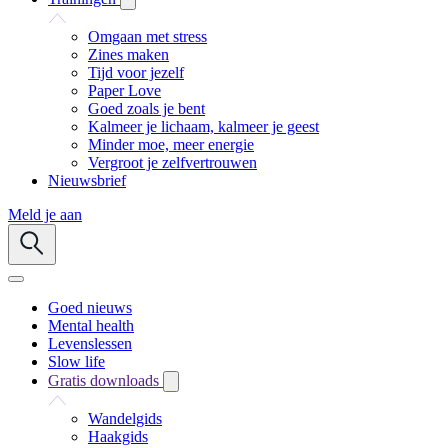
Omgaan met stress
Zines maken
Tijd voor jezelf
Paper Love
Goed zoals je bent
Kalmeer je lichaam, kalmeer je geest
Minder moe, meer energie
Vergroot je zelfvertrouwen
Nieuwsbrief
Meld je aan
Goed nieuws
Mental health
Levenslessen
Slow life
Gratis downloads
Wandelgids
Haakgids