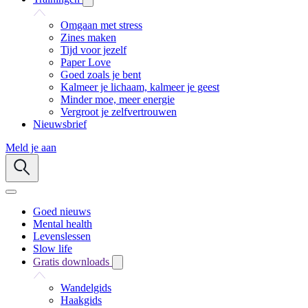
Omgaan met stress
Zines maken
Tijd voor jezelf
Paper Love
Goed zoals je bent
Kalmeer je lichaam, kalmeer je geest
Minder moe, meer energie
Vergroot je zelfvertrouwen
Nieuwsbrief
Meld je aan
Goed nieuws
Mental health
Levenslessen
Slow life
Gratis downloads
Wandelgids
Haakgids