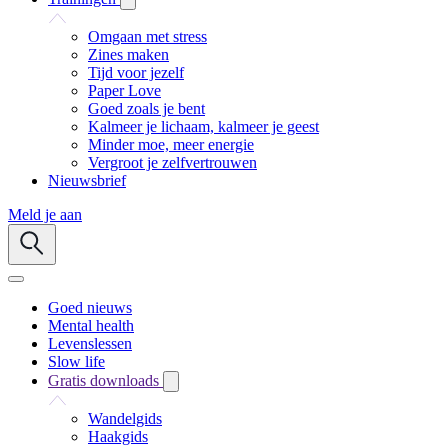
Omgaan met stress
Zines maken
Tijd voor jezelf
Paper Love
Goed zoals je bent
Kalmeer je lichaam, kalmeer je geest
Minder moe, meer energie
Vergroot je zelfvertrouwen
Nieuwsbrief
Meld je aan
Goed nieuws
Mental health
Levenslessen
Slow life
Gratis downloads
Wandelgids
Haakgids