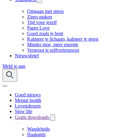
Omgaan met stress
Zines maken
Tijd voor jezelf
Paper Love
Goed zoals je bent
Kalmeer je lichaam, kalmeer je geest
Minder moe, meer energie
Vergroot je zelfvertrouwen
Nieuwsbrief
Meld je aan
Goed nieuws
Mental health
Levenslessen
Slow life
Gratis downloads
Wandelgids
Haakgids