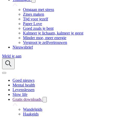
Omgaan met stress
Zines maken
Tijd voor jezelf
Paper Love
Goed zoals je bent
Kalmeer je lichaam, kalmeer je geest
Minder moe, meer energie
Vergroot je zelfvertrouwen
Nieuwsbrief
Meld je aan
Goed nieuws
Mental health
Levenslessen
Slow life
Gratis downloads
Wandelgids
Haakgids