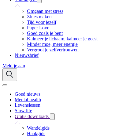
Omgaan met stress
Zines maken
Tijd voor jezelf
Paper Love
Goed zoals je bent
Kalmeer je lichaam, kalmeer je geest
Minder moe, meer energie
Vergroot je zelfvertrouwen
Nieuwsbrief
Meld je aan
Goed nieuws
Mental health
Levenslessen
Slow life
Gratis downloads
Wandelgids
Haakgids