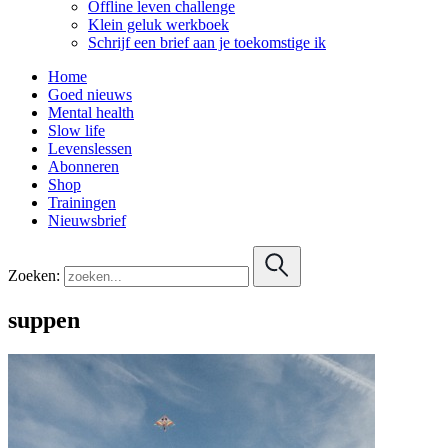
Offline leven challenge
Klein geluk werkboek
Schrijf een brief aan je toekomstige ik
Home
Goed nieuws
Mental health
Slow life
Levenslessen
Abonneren
Shop
Trainingen
Nieuwsbrief
Zoeken:
suppen