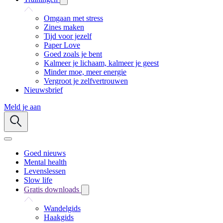
Omgaan met stress
Zines maken
Tijd voor jezelf
Paper Love
Goed zoals je bent
Kalmeer je lichaam, kalmeer je geest
Minder moe, meer energie
Vergroot je zelfvertrouwen
Nieuwsbrief
Meld je aan
Goed nieuws
Mental health
Levenslessen
Slow life
Gratis downloads
Wandelgids
Haakgids