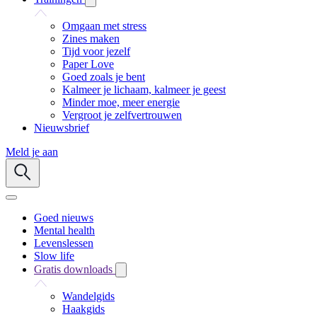
Omgaan met stress
Zines maken
Tijd voor jezelf
Paper Love
Goed zoals je bent
Kalmeer je lichaam, kalmeer je geest
Minder moe, meer energie
Vergroot je zelfvertrouwen
Nieuwsbrief
Meld je aan
Goed nieuws
Mental health
Levenslessen
Slow life
Gratis downloads
Wandelgids
Haakgids