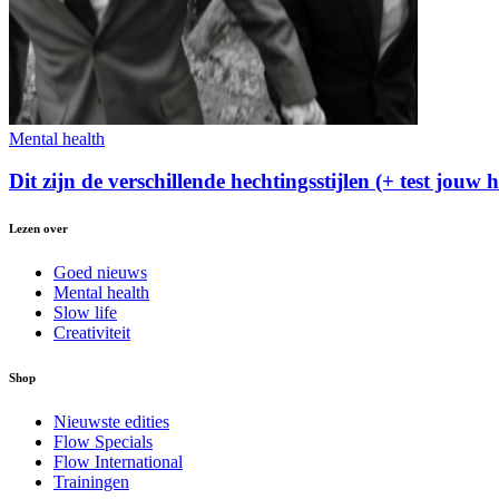
Mental health
Dit zijn de verschillende hechtingsstijlen (+ test jouw h
Lezen over
Goed nieuws
Mental health
Slow life
Creativiteit
Shop
Nieuwste edities
Flow Specials
Flow International
Trainingen