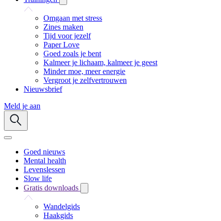
Omgaan met stress
Zines maken
Tijd voor jezelf
Paper Love
Goed zoals je bent
Kalmeer je lichaam, kalmeer je geest
Minder moe, meer energie
Vergroot je zelfvertrouwen
Nieuwsbrief
Meld je aan
Goed nieuws
Mental health
Levenslessen
Slow life
Gratis downloads
Wandelgids
Haakgids