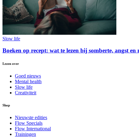
Slow life
Boeken op recept: wat te lezen bij somberte, angst en
Lezen over
Goed nieuws
Mental health
Slow life
Creativiteit
Shop
Nieuwste edities
Flow Specials
Flow International
Trainingen