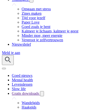
Omgaan met stress
Zines maken
Tijd voor jezelf
Paper Love
Goed zoals je bent
Kalmeer je lichaam, kalmeer je geest
Minder moe, meer energie
Vergroot je zelfvertrouwen
Nieuwsbrief
Meld je aan
Goed nieuws
Mental health
Levenslessen
Slow life
Gratis downloads
Wandelgids
Haakgids