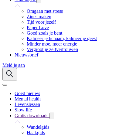
Omgaan met stress
Zines maken
Tijd voor jezelf
Paper Love
Goed zoals je bent
Kalmeer je lichaam, kalmeer je geest
Minder moe, meer energie
Vergroot je zelfvertrouwen
Nieuwsbrief
Meld je aan
Goed nieuws
Mental health
Levenslessen
Slow life
Gratis downloads
Wandelgids
Haakgids