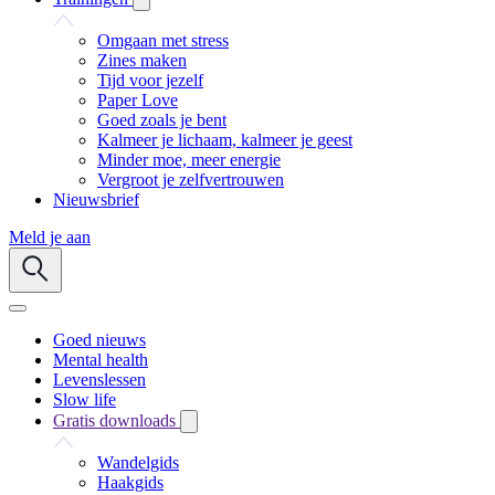
Omgaan met stress
Zines maken
Tijd voor jezelf
Paper Love
Goed zoals je bent
Kalmeer je lichaam, kalmeer je geest
Minder moe, meer energie
Vergroot je zelfvertrouwen
Nieuwsbrief
Meld je aan
Goed nieuws
Mental health
Levenslessen
Slow life
Gratis downloads
Wandelgids
Haakgids