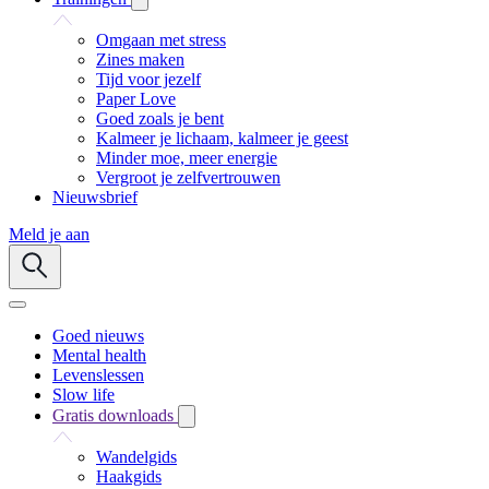
Omgaan met stress
Zines maken
Tijd voor jezelf
Paper Love
Goed zoals je bent
Kalmeer je lichaam, kalmeer je geest
Minder moe, meer energie
Vergroot je zelfvertrouwen
Nieuwsbrief
Meld je aan
Goed nieuws
Mental health
Levenslessen
Slow life
Gratis downloads
Wandelgids
Haakgids