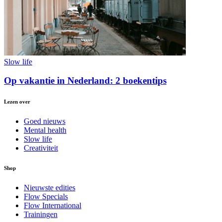
Slow life
Op vakantie in Nederland: 2 boekentips
Lezen over
Goed nieuws
Mental health
Slow life
Creativiteit
Shop
Nieuwste edities
Flow Specials
Flow International
Trainingen