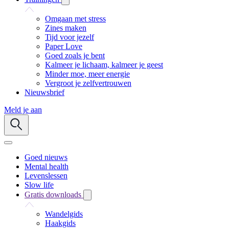
Omgaan met stress
Zines maken
Tijd voor jezelf
Paper Love
Goed zoals je bent
Kalmeer je lichaam, kalmeer je geest
Minder moe, meer energie
Vergroot je zelfvertrouwen
Nieuwsbrief
Meld je aan
Goed nieuws
Mental health
Levenslessen
Slow life
Gratis downloads
Wandelgids
Haakgids