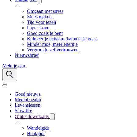
Omgaan met stress
Zines maken
Tijd voor jezelf
Paper Love
Goed zoals je bent
Kalmeer je lichaam, kalmeer je geest
Minder moe, meer energie
Vergroot je zelfvertrouwen
Nieuwsbrief
Meld je aan
Goed nieuws
Mental health
Levenslessen
Slow life
Gratis downloads
Wandelgids
Haakgids