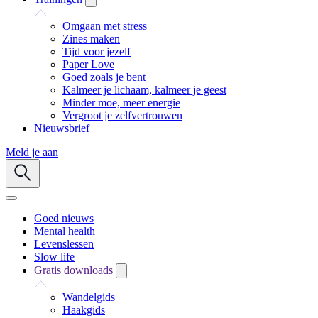
Omgaan met stress
Zines maken
Tijd voor jezelf
Paper Love
Goed zoals je bent
Kalmeer je lichaam, kalmeer je geest
Minder moe, meer energie
Vergroot je zelfvertrouwen
Nieuwsbrief
Meld je aan
Goed nieuws
Mental health
Levenslessen
Slow life
Gratis downloads
Wandelgids
Haakgids