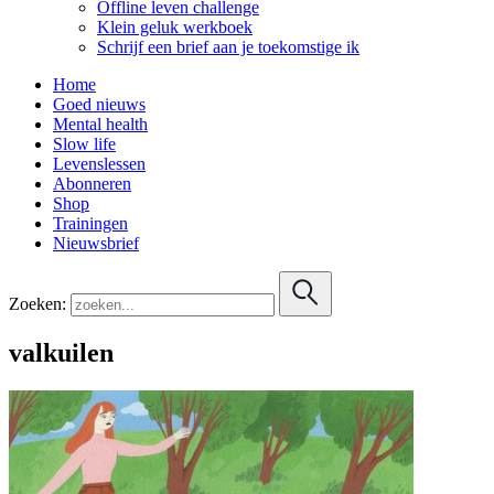
Offline leven challenge
Klein geluk werkboek
Schrijf een brief aan je toekomstige ik
Home
Goed nieuws
Mental health
Slow life
Levenslessen
Abonneren
Shop
Trainingen
Nieuwsbrief
Zoeken:
valkuilen