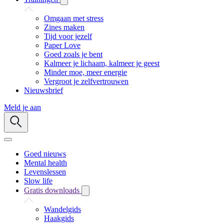
Omgaan met stress
Zines maken
Tijd voor jezelf
Paper Love
Goed zoals je bent
Kalmeer je lichaam, kalmeer je geest
Minder moe, meer energie
Vergroot je zelfvertrouwen
Nieuwsbrief
Meld je aan
Goed nieuws
Mental health
Levenslessen
Slow life
Gratis downloads
Wandelgids
Haakgids