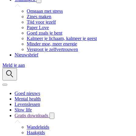
Omgaan met stress
Zines maken
Tijd voor jezelf
Paper Love
Goed zoals je bent
Kalmeer je lichaam, kalmeer je geest
Minder moe, meer energie
Vergroot je zelfvertrouwen
Nieuwsbrief
Meld je aan
Goed nieuws
Mental health
Levenslessen
Slow life
Gratis downloads
Wandelgids
Haakgids