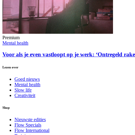
Premium
Mental health
Voor als je even vastloopt op je werk: ‘Ontregeld rak
Lezen over
Goed nieuws
Mental health
Slow life
Creativiteit
Shop
Nieuwste edities
Flow Specials
Flow International