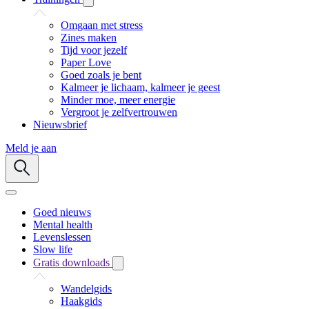
Omgaan met stress
Zines maken
Tijd voor jezelf
Paper Love
Goed zoals je bent
Kalmeer je lichaam, kalmeer je geest
Minder moe, meer energie
Vergroot je zelfvertrouwen
Nieuwsbrief
Meld je aan
Goed nieuws
Mental health
Levenslessen
Slow life
Gratis downloads
Wandelgids
Haakgids