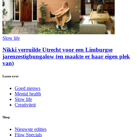
Slow life
Nikki verruilde Utrecht voor een Limburgse
jarenzestigbungalow (en maakte er haar eigen plek
van)
Lezen over
Goed nieuws
Mental health
Slow life
Creativiteit
Shop
Nieuwste edities
Flow Specials