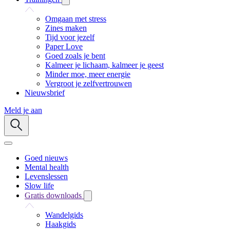
Omgaan met stress
Zines maken
Tijd voor jezelf
Paper Love
Goed zoals je bent
Kalmeer je lichaam, kalmeer je geest
Minder moe, meer energie
Vergroot je zelfvertrouwen
Nieuwsbrief
Meld je aan
Goed nieuws
Mental health
Levenslessen
Slow life
Gratis downloads
Wandelgids
Haakgids