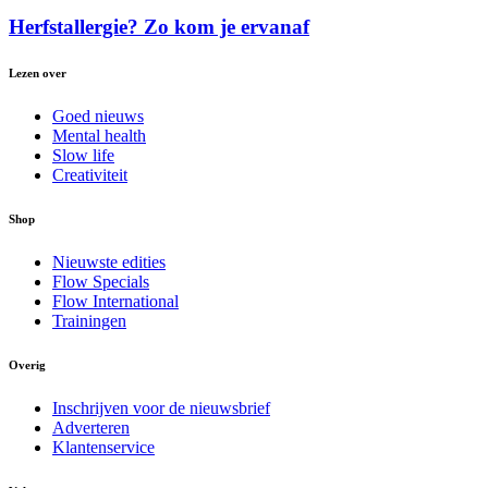
Herfstallergie? Zo kom je ervanaf
Lezen over
Goed nieuws
Mental health
Slow life
Creativiteit
Shop
Nieuwste edities
Flow Specials
Flow International
Trainingen
Overig
Inschrijven voor de nieuwsbrief
Adverteren
Klantenservice