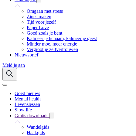
Omgaan met stress
Zines maken
Tijd voor jezelf
Paper Love
Goed zoals je bent
Kalmeer je lichaam, kalmeer je geest
Minder moe, meer energie
Vergroot je zelfvertrouwen
Nieuwsbrief
Meld je aan
Goed nieuws
Mental health
Levenslessen
Slow life
Gratis downloads
Wandelgids
Haakgids