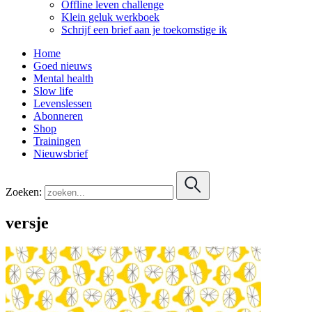
Offline leven challenge
Klein geluk werkboek
Schrijf een brief aan je toekomstige ik
Home
Goed nieuws
Mental health
Slow life
Levenslessen
Abonneren
Shop
Trainingen
Nieuwsbrief
Zoeken:
versje