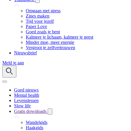
Omgaan met stress
Zines maken
Tijd voor jezelf
Paper Love
Goed zoals je bent
Kalmeer je lichaam, kalmeer je geest
Minder moe, meer energie
Vergroot je zelfvertrouwen
Nieuwsbrief
Meld je aan
Goed nieuws
Mental health
Levenslessen
Slow life
Gratis downloads
Wandelgids
Haakgids