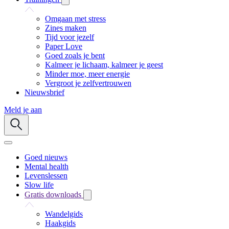
Omgaan met stress
Zines maken
Tijd voor jezelf
Paper Love
Goed zoals je bent
Kalmeer je lichaam, kalmeer je geest
Minder moe, meer energie
Vergroot je zelfvertrouwen
Nieuwsbrief
Meld je aan
Goed nieuws
Mental health
Levenslessen
Slow life
Gratis downloads
Wandelgids
Haakgids