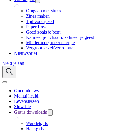
Omgaan met stress
Zines maken
Tijd voor jezelf
Paper Love
Goed zoals je bent
Kalmeer je lichaam, kalmeer je geest
Minder moe, meer energie
Vergroot je zelfvertrouwen
Nieuwsbrief
Meld je aan
Goed nieuws
Mental health
Levenslessen
Slow life
Gratis downloads
Wandelgids
Haakgids