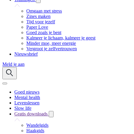
Omgaan met stress
Zines maken
Tijd voor jezelf
Paper Love
Goed zoals je bent
Kalmeer je lichaam, kalmeer je geest
Minder moe, meer energie
Vergroot je zelfvertrouwen
Nieuwsbrief
Meld je aan
Goed nieuws
Mental health
Levenslessen
Slow life
Gratis downloads
Wandelgids
Haakgids