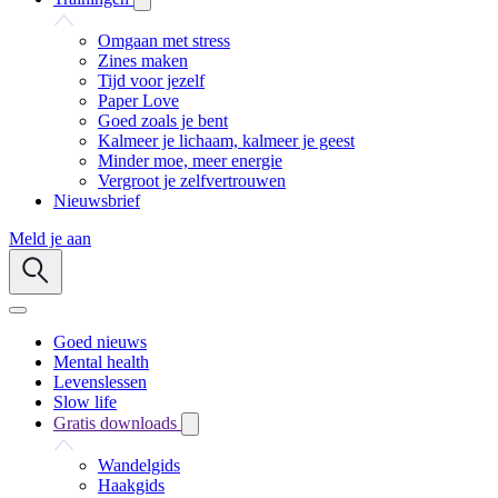
Omgaan met stress
Zines maken
Tijd voor jezelf
Paper Love
Goed zoals je bent
Kalmeer je lichaam, kalmeer je geest
Minder moe, meer energie
Vergroot je zelfvertrouwen
Nieuwsbrief
Meld je aan
Goed nieuws
Mental health
Levenslessen
Slow life
Gratis downloads
Wandelgids
Haakgids