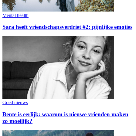
Mental health
Sara heeft vriendschapsverdriet #2: pijnlijke emoties
Goed nieuws
Bente is eerlijk: waarom is nieuwe vrienden maken
zo moeilijk?