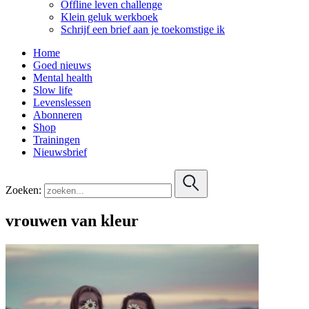
Offline leven challenge
Klein geluk werkboek
Schrijf een brief aan je toekomstige ik
Home
Goed nieuws
Mental health
Slow life
Levenslessen
Abonneren
Shop
Trainingen
Nieuwsbrief
Zoeken:
vrouwen van kleur