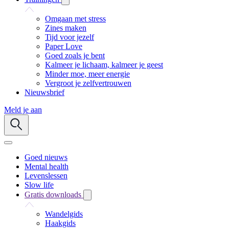
Omgaan met stress
Zines maken
Tijd voor jezelf
Paper Love
Goed zoals je bent
Kalmeer je lichaam, kalmeer je geest
Minder moe, meer energie
Vergroot je zelfvertrouwen
Nieuwsbrief
Meld je aan
Goed nieuws
Mental health
Levenslessen
Slow life
Gratis downloads
Wandelgids
Haakgids