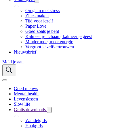
Omgaan met stress
Zines maken
Tijd voor jezelf
Paper Love
Goed zoals je bent
Kalmeer je lichaam, kalmeer je geest
Minder moe, meer energie
Vergroot je zelfvertrouwen
Nieuwsbrief
Meld je aan
Goed nieuws
Mental health
Levenslessen
Slow life
Gratis downloads
Wandelgids
Haakgids