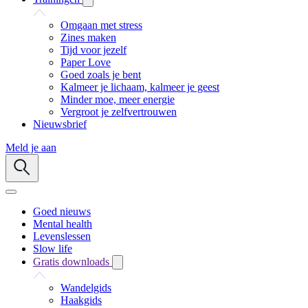
Omgaan met stress
Zines maken
Tijd voor jezelf
Paper Love
Goed zoals je bent
Kalmeer je lichaam, kalmeer je geest
Minder moe, meer energie
Vergroot je zelfvertrouwen
Nieuwsbrief
Meld je aan
Goed nieuws
Mental health
Levenslessen
Slow life
Gratis downloads
Wandelgids
Haakgids