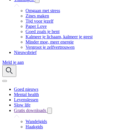
Omgaan met stress
Zines maken
Tijd voor jezelf
Paper Love
Goed zoals je bent
Kalmeer je lichaam, kalmeer je geest
Minder moe, meer energie
Vergroot je zelfvertrouwen
Nieuwsbrief
Meld je aan
Goed nieuws
Mental health
Levenslessen
Slow life
Gratis downloads
Wandelgids
Haakgids