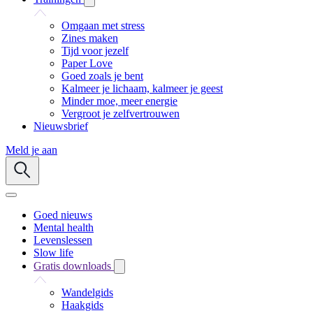
Omgaan met stress
Zines maken
Tijd voor jezelf
Paper Love
Goed zoals je bent
Kalmeer je lichaam, kalmeer je geest
Minder moe, meer energie
Vergroot je zelfvertrouwen
Nieuwsbrief
Meld je aan
Goed nieuws
Mental health
Levenslessen
Slow life
Gratis downloads
Wandelgids
Haakgids