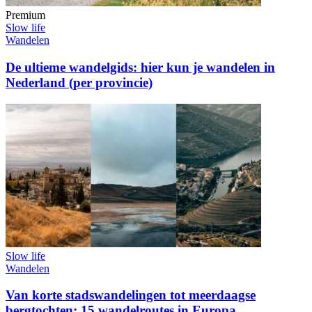
Premium
Slow life
Wandelen
De ultieme wandelgids: hier kun je wandelen in
Nederland (per provincie)
Slow life
Wandelen
Van korte stadswandelingen tot meerdaagse
bergtochten: 15 wandelroutes in Europa