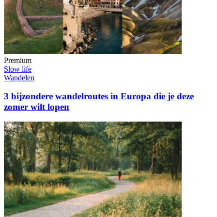
Premium
Slow life
Wandelen
3 bijzondere wandelroutes in Europa die je deze
zomer wilt lopen