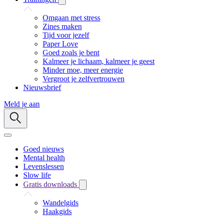
Omgaan met stress
Zines maken
Tijd voor jezelf
Paper Love
Goed zoals je bent
Kalmeer je lichaam, kalmeer je geest
Minder moe, meer energie
Vergroot je zelfvertrouwen
Nieuwsbrief
Meld je aan
Goed nieuws
Mental health
Levenslessen
Slow life
Gratis downloads
Wandelgids
Haakgids