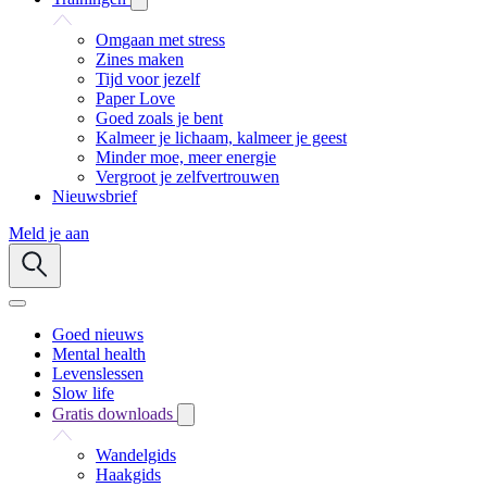
Omgaan met stress
Zines maken
Tijd voor jezelf
Paper Love
Goed zoals je bent
Kalmeer je lichaam, kalmeer je geest
Minder moe, meer energie
Vergroot je zelfvertrouwen
Nieuwsbrief
Meld je aan
Goed nieuws
Mental health
Levenslessen
Slow life
Gratis downloads
Wandelgids
Haakgids