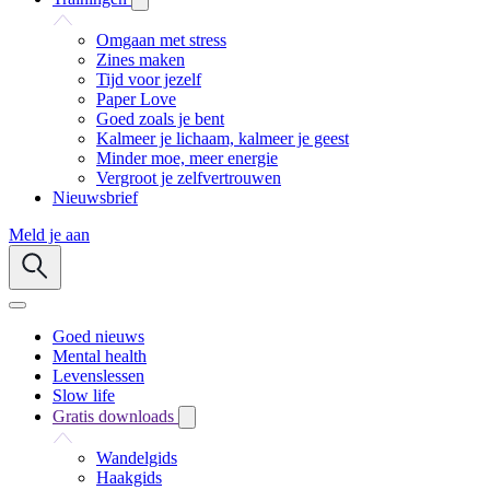
Omgaan met stress
Zines maken
Tijd voor jezelf
Paper Love
Goed zoals je bent
Kalmeer je lichaam, kalmeer je geest
Minder moe, meer energie
Vergroot je zelfvertrouwen
Nieuwsbrief
Meld je aan
Goed nieuws
Mental health
Levenslessen
Slow life
Gratis downloads
Wandelgids
Haakgids